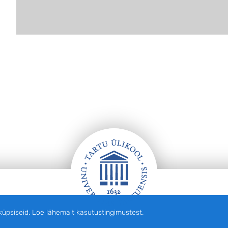
siseid. Loe lähemalt kasutustingimustest.