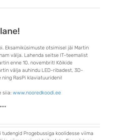
lane!
i. Eksamiküsimuste otsimisel jäi Martin
nam välja. Lahenda seitse IT-teemalist
rtin enne 10. novembrit! Kõikide
artin välja auhindu LED-ribadest, 3D-
e ning RasPi klaviatuurideni!
 siia:
www.nooredkoodi.ee
***
di tudengid Progebussiga koolidesse viima