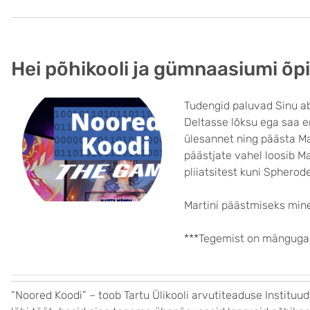
Hei põhikooli ja gümnaasiumi õpi
Tudengid paluvad Sinu ab
Deltasse lõksu ega saa e
ülesannet ning päästa Ma
päästjate vahel loosib M
pliiatsitest kuni Spherod
Martini päästmiseks mine
***Tegemist on mänguga
“Noored Koodi” – toob Tartu Ülikooli arvutiteaduse Instituu