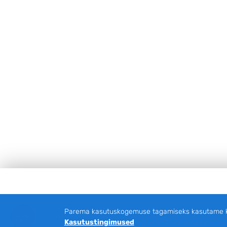
Jalus
Parema kasutuskogemuse tagamiseks kasutame küp
Kasutustingimused