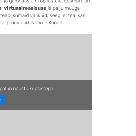
li ja gümnaasiumi õpilastele. Eesmärk on
e
,
virtuaalreaalsuse
ja palju muuga
 teadlikumaid valikuid. Keegi ei tea, kas
ise proovinud. Noored Koodi!
palun nõustu küpsistega.
t