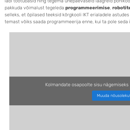
läbi töötubasid ning tegema ühepäevaseid laagreid põhikoo
pakkuda võimalust tegeleda
programmeerimise
,
robotit
selleks, et õpilased teeksid kõrgkooli IKT erialadele astudes
temast võiks saada programmeerija enne, kui ta pole seda 
Kolmandate osapoolte sisu nägemiseks 
Muuda nõusoleku